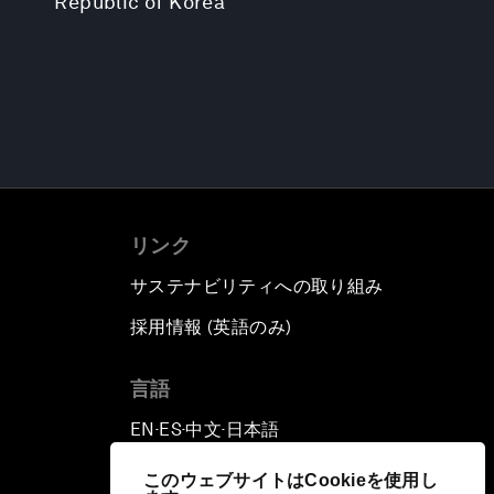
Republic of Korea
リンク
サステナビリティへの取り組み
採用情報 (英語のみ)
て
言語
EN
ES
中文
日本語
▪
▪
▪
このウェブサイトはCookieを使用し