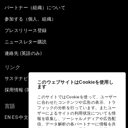
パートナー（組織）について
参加する（個人、組織）
プレスリリース登録
ニュースレター購読
連絡先 (英語のみ)
リンク
サステナビリティへの取り組み
このウェブサイトはCookieを使用し
ます
採用情報 (英語のみ)
このサイトではCookieを使って、ユーザー
に合わせたコンテンツや広告の表示、トラ
言語
フィックの分析を行っています。またユー
ザーによるサイトの利用状況についても情
EN
ES
中文
日本語
▪
▪
▪
報を収集し、ソーシャルメディアや広告配
信、データ解析の各パートナーに情報を共