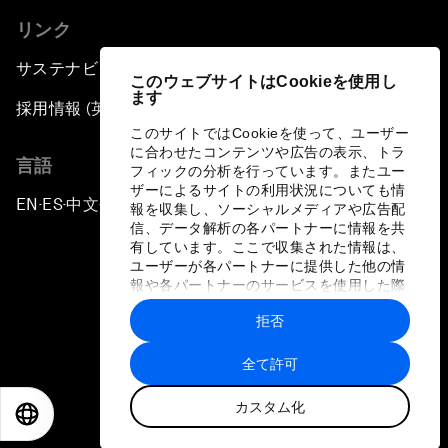
リンク
サステナビリティへの取り組み
このウェブサイトはCookieを使用し
ます
採用情報 (英語のみ)
このサイトではCookieを使って、ユーザー
に合わせたコンテンツや広告の表示、トラ
言語
フィックの分析を行っています。またユー
ザーによるサイトの利用状況についても情
EN
ES
中文
日本語
▪
▪
▪
報を収集し、ソーシャルメディアや広告配
信、データ解析の各パートナーに情報を共
有しています。ここで収集された情報は、
ユーザーが各パートナーに提供した他の情
報や各パートナーのサービスを使用した際
に収集された情報と組み合わされ、各パー
拒否
トナーによって使用されることがありま
プライバシーポリシーと利用規約
す。
全て許可
サイトマップ
カスタム化
©
2026
世界経済フォーラム
EN
ES
中文
日本語