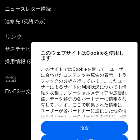
ニュースレター購読
連絡先 (英語のみ)
リンク
サステナビリティへの取り組み
このウェブサイトはCookieを使用し
ます
採用情報 (英語のみ)
このサイトではCookieを使って、ユーザー
に合わせたコンテンツや広告の表示、トラ
言語
フィックの分析を行っています。またユー
ザーによるサイトの利用状況についても情
EN
ES
中文
日本語
▪
▪
▪
報を収集し、ソーシャルメディアや広告配
信、データ解析の各パートナーに情報を共
有しています。ここで収集された情報は、
ユーザーが各パートナーに提供した他の情
報や各パートナーのサービスを使用した際
に収集された情報と組み合わされ、各パー
拒否
トナーによって使用されることがありま
プライバシーポリシーと利用規約
す。