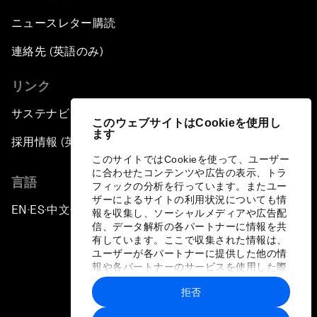
ニュースレター購読
連絡先 (英語のみ)
リンク
サステナビリティへの取り組み
このウェブサイトはCookieを使用し
ます
採用情報 (英語のみ)
このサイトではCookieを使って、ユーザー
に合わせたコンテンツや広告の表示、トラ
言語
フィックの分析を行っています。またユー
ザーによるサイトの利用状況についても情
EN
ES
中文
日本語
▪
▪
▪
報を収集し、ソーシャルメディアや広告配
信、データ解析の各パートナーに情報を共
有しています。ここで収集された情報は、
ユーザーが各パートナーに提供した他の情
報や各パートナーのサービスを使用した際
に収集された情報と組み合わされ、各パー
拒否
トナーによって使用されることがありま
プライバシーポリシーと利用規約
す。