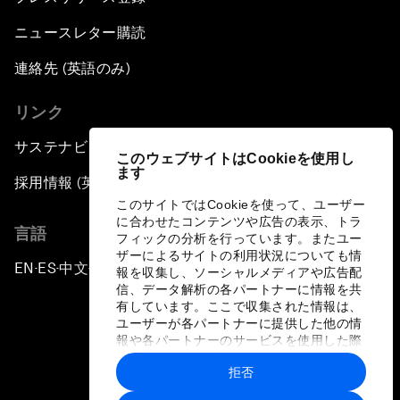
ニュースレター購読
連絡先 (英語のみ)
リンク
サステナビリティへの取り組み
このウェブサイトはCookieを使用し
ます
採用情報 (英語のみ)
このサイトではCookieを使って、ユーザー
に合わせたコンテンツや広告の表示、トラ
言語
フィックの分析を行っています。またユー
ザーによるサイトの利用状況についても情
EN
ES
中文
日本語
▪
▪
▪
報を収集し、ソーシャルメディアや広告配
信、データ解析の各パートナーに情報を共
有しています。ここで収集された情報は、
ユーザーが各パートナーに提供した他の情
報や各パートナーのサービスを使用した際
に収集された情報と組み合わされ、各パー
拒否
トナーによって使用されることがありま
プライバシーポリシーと利用規約
す。