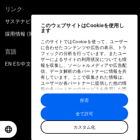
リンク
サステナビリティへの取り組み
このウェブサイトはCookieを使用し
ます
採用情報 (英語のみ)
このサイトではCookieを使って、ユーザー
に合わせたコンテンツや広告の表示、トラ
言語
フィックの分析を行っています。またユー
ザーによるサイトの利用状況についても情
EN
ES
中文
日本語
▪
▪
▪
報を収集し、ソーシャルメディアや広告配
信、データ解析の各パートナーに情報を共
有しています。ここで収集された情報は、
ユーザーが各パートナーに提供した他の情
報や各パートナーのサービスを使用した際
に収集された情報と組み合わされ、各パー
拒否
トナーによって使用されることがありま
プライバシーポリシーと利用規約
す。
全て許可
サイトマップ
カスタム化
©
2026
世界経済フォーラム
EN
ES
中文
日本語