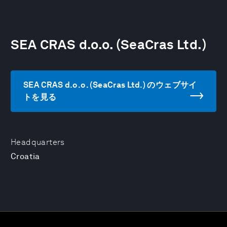
SEA CRAS d.o.o. (SeaCras Ltd.)
SEA CRAS d.o.o. (SeaCras Ltd.) のウェブサイ
トを見る
Headquarters
Croatia