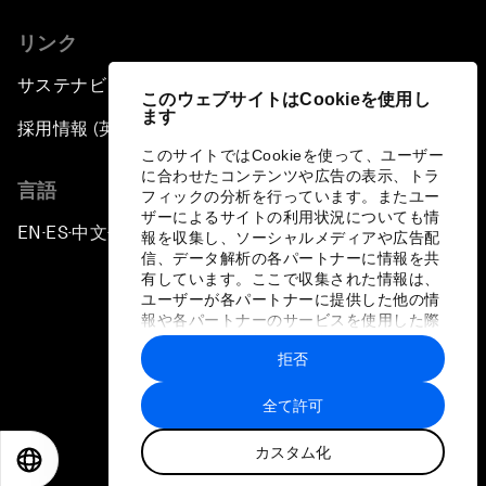
リンク
サステナビリティへの取り組み
このウェブサイトはCookieを使用し
ます
採用情報 (英語のみ)
このサイトではCookieを使って、ユーザー
に合わせたコンテンツや広告の表示、トラ
言語
フィックの分析を行っています。またユー
ザーによるサイトの利用状況についても情
EN
ES
中文
日本語
▪
▪
▪
報を収集し、ソーシャルメディアや広告配
信、データ解析の各パートナーに情報を共
有しています。ここで収集された情報は、
ユーザーが各パートナーに提供した他の情
報や各パートナーのサービスを使用した際
に収集された情報と組み合わされ、各パー
拒否
トナーによって使用されることがありま
プライバシーポリシーと利用規約
す。
全て許可
サイトマップ
カスタム化
©
2026
世界経済フォーラム
EN
ES
中文
日本語