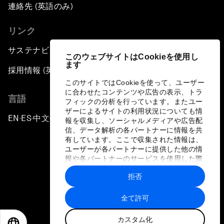
連絡先 (英語のみ)
リンク
サステナビリティへの取り組み
このウェブサイトはCookieを使用し
ます
採用情報 (英語のみ)
このサイトではCookieを使って、ユーザー
に合わせたコンテンツや広告の表示、トラ
言語
フィックの分析を行っています。またユー
ザーによるサイトの利用状況についても情
EN
ES
中文
日本語
▪
▪
▪
報を収集し、ソーシャルメディアや広告配
信、データ解析の各パートナーに情報を共
有しています。ここで収集された情報は、
ユーザーが各パートナーに提供した他の情
報や各パートナーのサービスを使用した際
に収集された情報と組み合わされ、各パー
拒否
トナーによって使用されることがありま
プライバシーポリシーと利用規約
す。
全て許可
サイトマップ
カスタム化
©
2026
世界経済フォーラム
EN
ES
中文
日本語