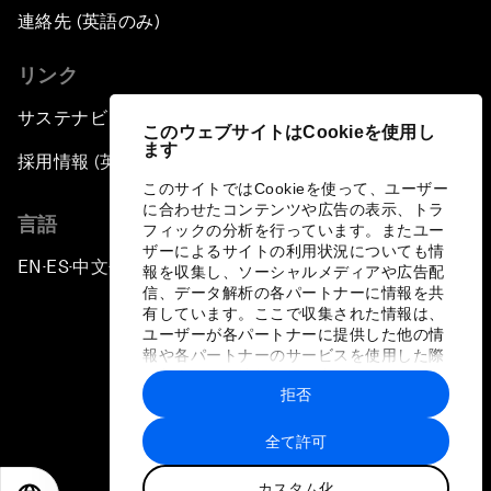
連絡先 (英語のみ)
リンク
サステナビリティへの取り組み
このウェブサイトはCookieを使用し
ます
採用情報 (英語のみ)
このサイトではCookieを使って、ユーザー
に合わせたコンテンツや広告の表示、トラ
言語
フィックの分析を行っています。またユー
ザーによるサイトの利用状況についても情
EN
ES
中文
日本語
▪
▪
▪
報を収集し、ソーシャルメディアや広告配
信、データ解析の各パートナーに情報を共
有しています。ここで収集された情報は、
ユーザーが各パートナーに提供した他の情
報や各パートナーのサービスを使用した際
に収集された情報と組み合わされ、各パー
拒否
トナーによって使用されることがありま
プライバシーポリシーと利用規約
す。
全て許可
サイトマップ
カスタム化