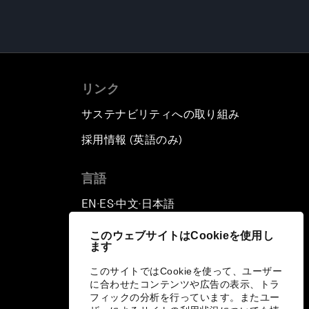
リンク
サステナビリティへの取り組み
採用情報 (英語のみ)
て
言語
EN
ES
中文
日本語
▪
▪
▪
このウェブサイトはCookieを使用し
ます
このサイトではCookieを使って、ユーザー
に合わせたコンテンツや広告の表示、トラ
フィックの分析を行っています。またユー