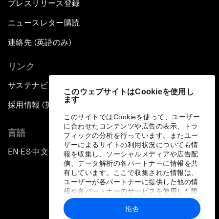
プレスリリース登録
ニュースレター購読
連絡先 (英語のみ)
リンク
サステナビリティへの取り組み
このウェブサイトはCookieを使用し
ます
採用情報 (英語のみ)
このサイトではCookieを使って、ユーザー
に合わせたコンテンツや広告の表示、トラ
言語
フィックの分析を行っています。またユー
ザーによるサイトの利用状況についても情
EN
ES
中文
日本語
▪
▪
▪
報を収集し、ソーシャルメディアや広告配
信、データ解析の各パートナーに情報を共
有しています。ここで収集された情報は、
ユーザーが各パートナーに提供した他の情
報や各パートナーのサービスを使用した際
に収集された情報と組み合わされ、各パー
拒否
トナーによって使用されることがありま
プライバシーポリシーと利用規約