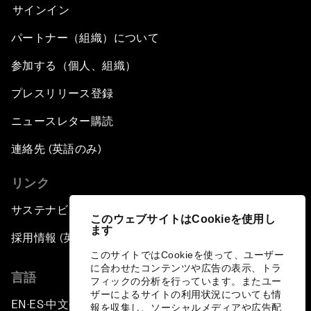
サインイン
パートナー（組織）について
参加する（個人、組織）
プレスリリース登録
ニュースレター購読
連絡先 (英語のみ)
リンク
サステナビリティへの取り組み
このウェブサイトはCookieを使用し
ます
採用情報 (英語のみ)
このサイトではCookieを使って、ユーザー
に合わせたコンテンツや広告の表示、トラ
言語
フィックの分析を行っています。またユー
ザーによるサイトの利用状況についても情
EN
ES
中文
日本語
▪
▪
▪
報を収集し、ソーシャルメディアや広告配