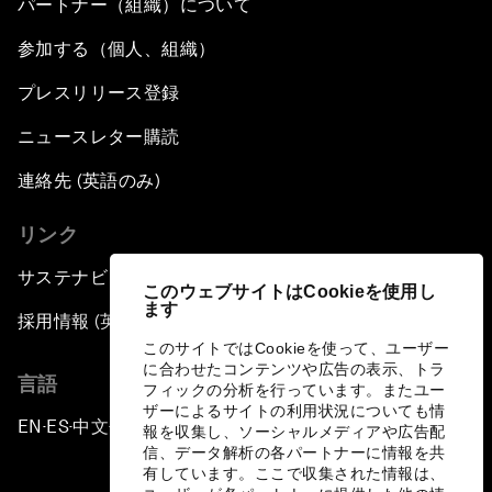
パートナー（組織）について
参加する（個人、組織）
プレスリリース登録
ニュースレター購読
連絡先 (英語のみ)
リンク
サステナビリティへの取り組み
このウェブサイトはCookieを使用し
ます
採用情報 (英語のみ)
このサイトではCookieを使って、ユーザー
に合わせたコンテンツや広告の表示、トラ
言語
フィックの分析を行っています。またユー
ザーによるサイトの利用状況についても情
EN
ES
中文
日本語
▪
▪
▪
報を収集し、ソーシャルメディアや広告配
信、データ解析の各パートナーに情報を共
有しています。ここで収集された情報は、