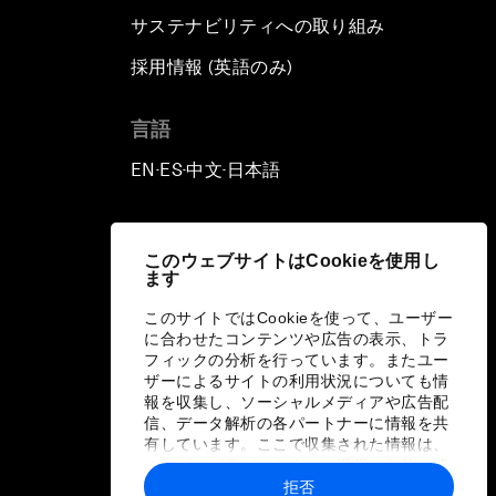
サステナビリティへの取り組み
採用情報 (英語のみ)
て
言語
EN
ES
中文
日本語
▪
▪
▪
このウェブサイトはCookieを使用し
ます
このサイトではCookieを使って、ユーザー
に合わせたコンテンツや広告の表示、トラ
フィックの分析を行っています。またユー
ザーによるサイトの利用状況についても情
報を収集し、ソーシャルメディアや広告配
信、データ解析の各パートナーに情報を共
有しています。ここで収集された情報は、
ユーザーが各パートナーに提供した他の情
報や各パートナーのサービスを使用した際
拒否