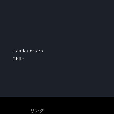
Headquarters
Chile
リンク