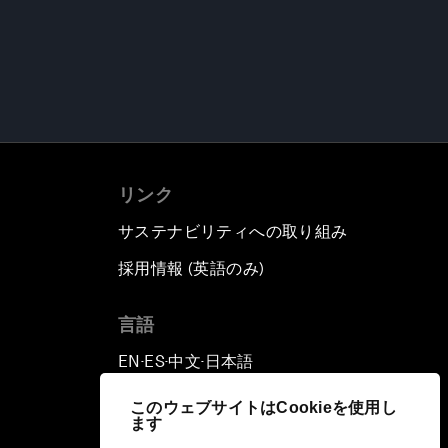
リンク
サステナビリティへの取り組み
採用情報 (英語のみ)
て
言語
EN
ES
中文
日本語
▪
▪
▪
このウェブサイトはCookieを使用し
ます