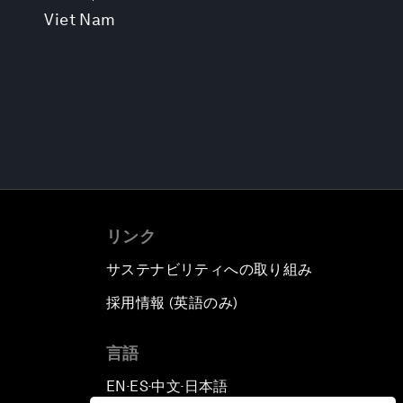
Viet Nam
リンク
サステナビリティへの取り組み
採用情報 (英語のみ)
て
言語
EN
ES
中文
日本語
▪
▪
▪