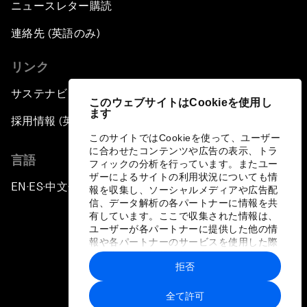
ニュースレター購読
連絡先 (英語のみ)
リンク
サステナビリティへの取り組み
このウェブサイトはCookieを使用し
ます
採用情報 (英語のみ)
このサイトではCookieを使って、ユーザー
に合わせたコンテンツや広告の表示、トラ
言語
フィックの分析を行っています。またユー
ザーによるサイトの利用状況についても情
EN
ES
中文
日本語
▪
▪
▪
報を収集し、ソーシャルメディアや広告配
信、データ解析の各パートナーに情報を共
有しています。ここで収集された情報は、
ユーザーが各パートナーに提供した他の情
報や各パートナーのサービスを使用した際
に収集された情報と組み合わされ、各パー
拒否
トナーによって使用されることがありま
プライバシーポリシーと利用規約
す。
全て許可
サイトマップ