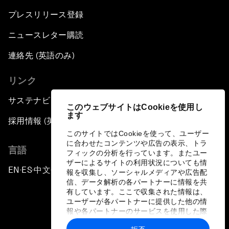
プレスリリース登録
ニュースレター購読
連絡先 (英語のみ)
リンク
サステナビリティへの取り組み
このウェブサイトはCookieを使用し
ます
採用情報 (英語のみ)
このサイトではCookieを使って、ユーザー
に合わせたコンテンツや広告の表示、トラ
言語
フィックの分析を行っています。またユー
ザーによるサイトの利用状況についても情
EN
ES
中文
日本語
▪
▪
▪
報を収集し、ソーシャルメディアや広告配
信、データ解析の各パートナーに情報を共
有しています。ここで収集された情報は、
ユーザーが各パートナーに提供した他の情
報や各パートナーのサービスを使用した際
に収集された情報と組み合わされ、各パー