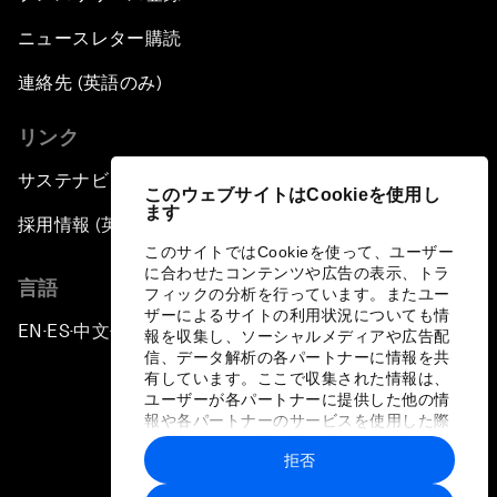
ニュースレター購読
連絡先 (英語のみ)
リンク
サステナビリティへの取り組み
このウェブサイトはCookieを使用し
ます
採用情報 (英語のみ)
このサイトではCookieを使って、ユーザー
に合わせたコンテンツや広告の表示、トラ
言語
フィックの分析を行っています。またユー
ザーによるサイトの利用状況についても情
EN
ES
中文
日本語
▪
▪
▪
報を収集し、ソーシャルメディアや広告配
信、データ解析の各パートナーに情報を共
有しています。ここで収集された情報は、
ユーザーが各パートナーに提供した他の情
報や各パートナーのサービスを使用した際
に収集された情報と組み合わされ、各パー
拒否
トナーによって使用されることがありま
プライバシーポリシーと利用規約
す。