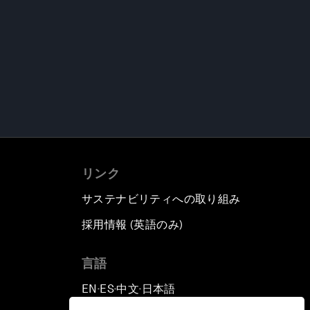
リンク
サステナビリティへの取り組み
採用情報 (英語のみ)
て
言語
EN
ES
中文
日本語
▪
▪
▪