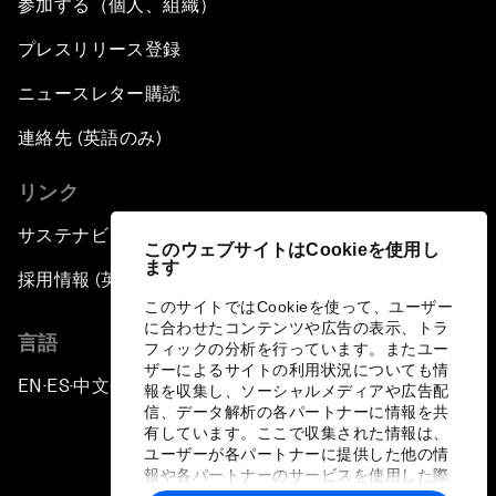
参加する（個人、組織）
プレスリリース登録
ニュースレター購読
連絡先 (英語のみ)
リンク
サステナビリティへの取り組み
このウェブサイトはCookieを使用し
ます
採用情報 (英語のみ)
このサイトではCookieを使って、ユーザー
に合わせたコンテンツや広告の表示、トラ
言語
フィックの分析を行っています。またユー
ザーによるサイトの利用状況についても情
EN
ES
中文
日本語
▪
▪
▪
報を収集し、ソーシャルメディアや広告配
信、データ解析の各パートナーに情報を共
有しています。ここで収集された情報は、
ユーザーが各パートナーに提供した他の情
報や各パートナーのサービスを使用した際