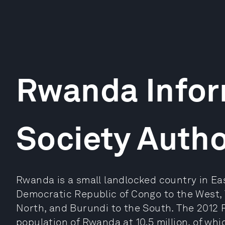
Rwanda Infor
Society Autho
Rwanda is a small landlocked country in East
Democratic Republic of Congo to the West, 
North, and Burundi to the South. The 2012
population of Rwanda at 10.5 million, of wh