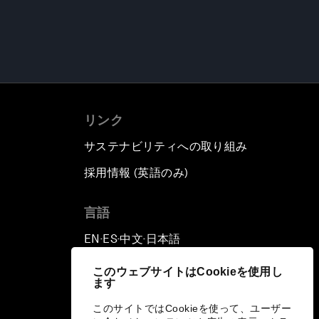
リンク
サステナビリティへの取り組み
採用情報 (英語のみ)
て
言語
EN
ES
中文
日本語
▪
▪
▪
このウェブサイトはCookieを使用し
ます
このサイトではCookieを使って、ユーザー