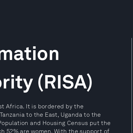
mation
rity (RISA)
 Africa. It is bordered by the
Tanzania to the East, Uganda to the
 Population and Housing Census put the
ich 52% are women. With the support of