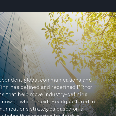
ndependent global communications and
Finn has defined and redefined PR for
s that help move industry-defining
 now to what's next. Headquartered in
mmunications strategies based on a