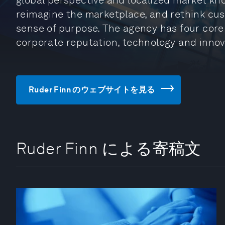
global perspective and localized market kn
reimagine the marketplace, and rethink cu
sense of purpose. The agency has four core 
corporate reputation, technology and inno
Ruder Finn のウェブサイトを見る
Ruder Finn による寄稿文