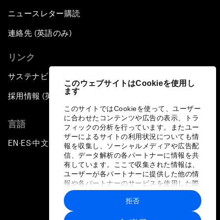
ニュースレター購読
連絡先 (英語のみ)
リンク
サステナビリティへの取り組み
このウェブサイトはCookieを使用し
ます
採用情報 (英語のみ)
このサイトではCookieを使って、ユーザー
に合わせたコンテンツや広告の表示、トラ
言語
フィックの分析を行っています。またユー
ザーによるサイトの利用状況についても情
EN
ES
中文
日本語
▪
▪
▪
報を収集し、ソーシャルメディアや広告配
信、データ解析の各パートナーに情報を共
有しています。ここで収集された情報は、
ユーザーが各パートナーに提供した他の情
報や各パートナーのサービスを使用した際
に収集された情報と組み合わされ、各パー
拒否
トナーによって使用されることがありま
プライバシーポリシーと利用規約
す。