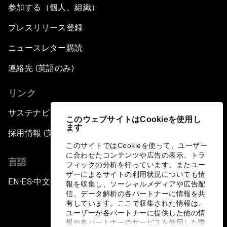
参加する（個人、組織）
プレスリリース登録
ニュースレター購読
連絡先 (英語のみ)
リンク
サステナビリティへの取り組み
このウェブサイトはCookieを使用し
ます
採用情報 (英語のみ)
このサイトではCookieを使って、ユーザー
に合わせたコンテンツや広告の表示、トラ
言語
フィックの分析を行っています。またユー
ザーによるサイトの利用状況についても情
EN
ES
中文
日本語
▪
▪
▪
報を収集し、ソーシャルメディアや広告配
信、データ解析の各パートナーに情報を共
有しています。ここで収集された情報は、
ユーザーが各パートナーに提供した他の情
報や各パートナーのサービスを使用した際