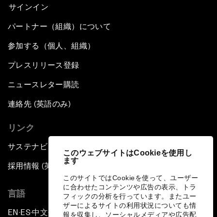
サインイン
パートナー（組織）について
参加する（個人、組織）
プレスリリース登録
ニュースレター購読
連絡先 (英語のみ)
リンク
サステナビリティへの取り組み
このウェブサイトはCookieを使用し
ます
採用情報 (英語のみ)
このサイトではCookieを使って、ユーザー
に合わせたコンテンツや広告の表示、トラ
言語
フィックの分析を行っています。またユー
ザーによるサイトの利用状況についても情
EN
ES
中文
日本語
▪
▪
▪
報を収集し、ソーシャルメディアや広告配