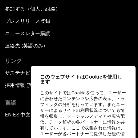
参加する（個人、組織）
プレスリリース登録
ニュースレター購読
連絡先 (英語のみ)
リンク
サステナビリティへの取り組み
このウェブサイトはCookieを使用し
ます
採用情報 (英語のみ)
このサイトではCookieを使って、ユーザー
に合わせたコンテンツや広告の表示、トラ
言語
フィックの分析を行っています。またユー
ザーによるサイトの利用状況についても情
EN
ES
中文
日本語
▪
▪
▪
報を収集し、ソーシャルメディアや広告配
信、データ解析の各パートナーに情報を共
有しています。ここで収集された情報は、
ユーザーが各パートナーに提供した他の情