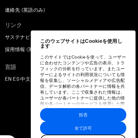
連絡先 (英語のみ)
リンク
サステナビリティへの取り組み
このウェブサイトはCookieを使用し
ます
採用情報 (英語のみ)
このサイトではCookieを使って、ユーザー
に合わせたコンテンツや広告の表示、トラ
言語
フィックの分析を行っています。またユー
ザーによるサイトの利用状況についても情
EN
ES
中文
日本語
▪
▪
▪
報を収集し、ソーシャルメディアや広告配
信、データ解析の各パートナーに情報を共
有しています。ここで収集された情報は、
ユーザーが各パートナーに提供した他の情
報や各パートナーのサービスを使用した際
に収集された情報と組み合わされ、各パー
拒否
トナーによって使用されることがありま
プライバシーポリシーと利用規約
す。
全て許可
サイトマップ