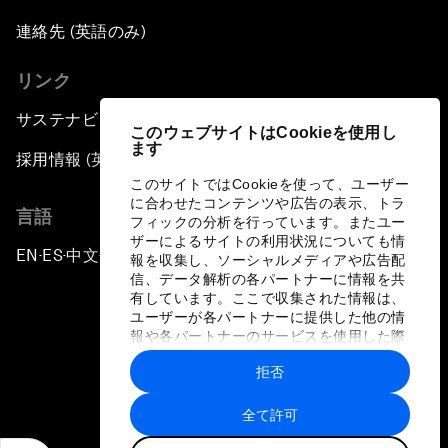
連絡先 (英語のみ)
リンク
サステナビリティへの取り組み
このウェブサイトはCookieを使用し
ます
採用情報 (英語のみ)
このサイトではCookieを使って、ユーザー
に合わせたコンテンツや広告の表示、トラ
言語
フィックの分析を行っています。またユー
ザーによるサイトの利用状況についても情
EN
ES
中文
日本語
▪
▪
▪
報を収集し、ソーシャルメディアや広告配
信、データ解析の各パートナーに情報を共
有しています。ここで収集された情報は、
ユーザーが各パートナーに提供した他の情
報や各パートナーのサービスを使用した際
に収集された情報と組み合わされ、各パー
拒否
トナーによって使用されることがありま
プライバシーポリシーと利用規約
す。
全て許可
サイトマップ