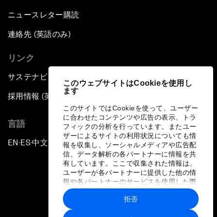
ニュースレター購読
連絡先 (英語のみ)
リンク
サステナビリティへの取り組み
このウェブサイトはCookieを使用し
ます
採用情報 (英語のみ)
このサイトではCookieを使って、ユーザー
に合わせたコンテンツや広告の表示、トラ
言語
フィックの分析を行っています。またユー
ザーによるサイトの利用状況についても情
EN
ES
中文
日本語
▪
▪
▪
報を収集し、ソーシャルメディアや広告配
信、データ解析の各パートナーに情報を共
有しています。ここで収集された情報は、
ユーザーが各パートナーに提供した他の情
報や各パートナーのサービスを使用した際
に収集された情報と組み合わされ、各パー
拒否
トナーによって使用されることがありま
プライバシーポリシーと利用規約
す。