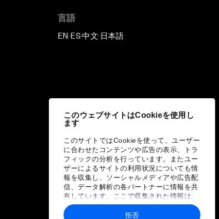
言語
EN
ES
中文
日本語
▪
▪
▪
このウェブサイトはCookieを使用し
ます
このサイトではCookieを使って、ユーザー
に合わせたコンテンツや広告の表示、トラ
フィックの分析を行っています。またユー
ザーによるサイトの利用状況についても情
報を収集し、ソーシャルメディアや広告配
信、データ解析の各パートナーに情報を共
有しています。ここで収集された情報は、
ユーザーが各パートナーに提供した他の情
報や各パートナーのサービスを使用した際
拒否