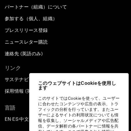
パートナー（組織）について
参加する（個人、組織）
プレスリリース登録
ニュースレター購読
連絡先 (英語のみ)
リンク
サステナビリティへの取り組み
このウェブサイトはCookieを使用し
ます
採用情報 (英語のみ)
このサイトではCookieを使って、ユーザー
に合わせたコンテンツや広告の表示、トラ
言語
フィックの分析を行っています。またユー
ザーによるサイトの利用状況についても情
EN
ES
中文
日本語
▪
▪
▪
報を収集し、ソーシャルメディアや広告配
信、データ解析の各パートナーに情報を共