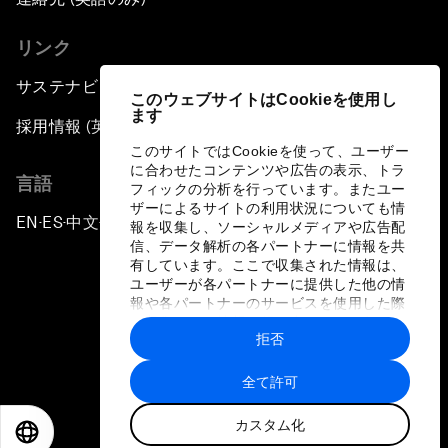
リンク
サステナビリティへの取り組み
このウェブサイトはCookieを使用し
ます
採用情報 (英語のみ)
このサイトではCookieを使って、ユーザー
に合わせたコンテンツや広告の表示、トラ
言語
フィックの分析を行っています。またユー
ザーによるサイトの利用状況についても情
EN
ES
中文
日本語
▪
▪
▪
報を収集し、ソーシャルメディアや広告配
信、データ解析の各パートナーに情報を共
有しています。ここで収集された情報は、
ユーザーが各パートナーに提供した他の情
報や各パートナーのサービスを使用した際
に収集された情報と組み合わされ、各パー
拒否
トナーによって使用されることがありま
プライバシーポリシーと利用規約
す。
全て許可
サイトマップ
カスタム化
©
2026
世界経済フォーラム
EN
ES
中文
日本語