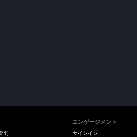
エンゲージメント
部門）
サインイン