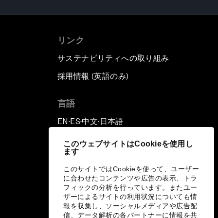
リンク
サステナビリティへの取り組み
採用情報 (英語のみ)
て
言語
EN
ES
中文
日本語
▪
▪
▪
このウェブサイトはCookieを使用し
ます
このサイトではCookieを使って、ユーザー
に合わせたコンテンツや広告の表示、トラ
フィックの分析を行っています。またユー
ザーによるサイトの利用状況についても情
報を収集し、ソーシャルメディアや広告配
信、データ解析の各パートナーに情報を共