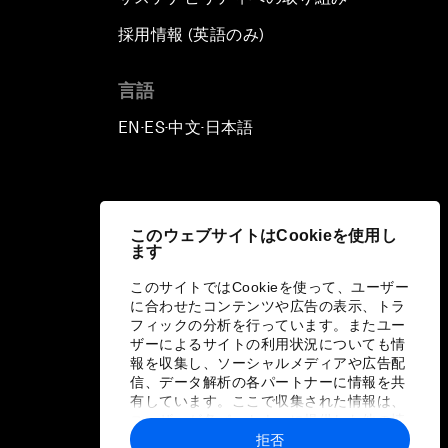
採用情報 (英語のみ)
て
言語
EN
ES
中文
日本語
▪
▪
▪
このウェブサイトはCookieを使用し
ます
このサイトではCookieを使って、ユーザー
に合わせたコンテンツや広告の表示、トラ
フィックの分析を行っています。またユー
ザーによるサイトの利用状況についても情
報を収集し、ソーシャルメディアや広告配
信、データ解析の各パートナーに情報を共
有しています。ここで収集された情報は、
ユーザーが各パートナーに提供した他の情
報や各パートナーのサービスを使用した際
拒否