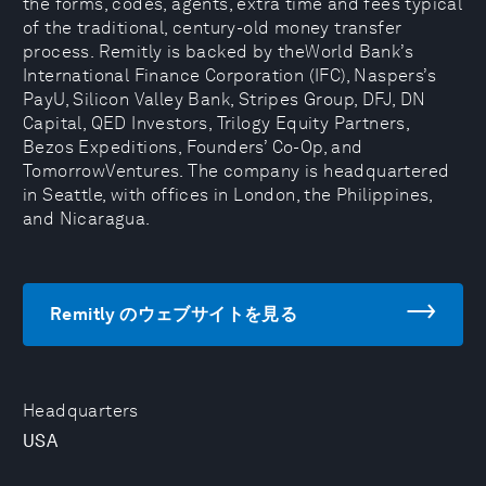
the forms, codes, agents, extra time and fees typical
of the traditional, century-old money transfer
process. Remitly is backed by theWorld Bank’s
International Finance Corporation (IFC), Naspers’s
PayU, Silicon Valley Bank, Stripes Group, DFJ, DN
Capital, QED Investors, Trilogy Equity Partners,
Bezos Expeditions, Founders’ Co-Op, and
TomorrowVentures. The company is headquartered
in Seattle, with offices in London, the Philippines,
and Nicaragua.
Remitly のウェブサイトを見る
Headquarters
USA