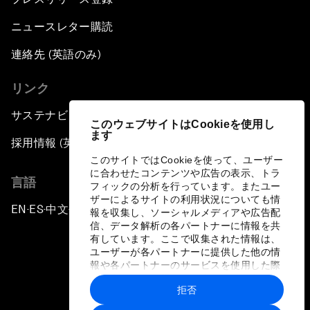
ニュースレター購読
連絡先 (英語のみ)
リンク
サステナビリティへの取り組み
このウェブサイトはCookieを使用し
ます
採用情報 (英語のみ)
このサイトではCookieを使って、ユーザー
に合わせたコンテンツや広告の表示、トラ
言語
フィックの分析を行っています。またユー
ザーによるサイトの利用状況についても情
EN
ES
中文
日本語
▪
▪
▪
報を収集し、ソーシャルメディアや広告配
信、データ解析の各パートナーに情報を共
有しています。ここで収集された情報は、
ユーザーが各パートナーに提供した他の情
報や各パートナーのサービスを使用した際
に収集された情報と組み合わされ、各パー
拒否
トナーによって使用されることがありま
プライバシーポリシーと利用規約
す。