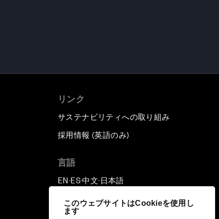
リンク
サステナビリティへの取り組み
採用情報 (英語のみ)
て
言語
EN
ES
中文
日本語
▪
▪
▪
このウェブサイトはCookieを使用し
ます