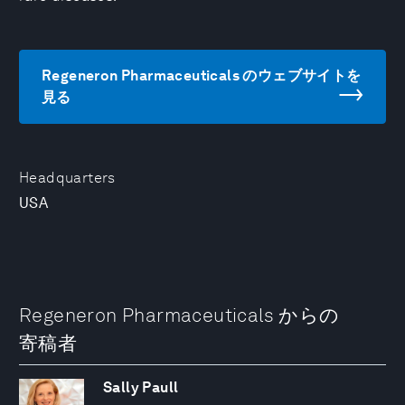
Regeneron Pharmaceuticals のウェブサイトを
見る
Headquarters
USA
Regeneron Pharmaceuticals からの
寄稿者
Sally Paull