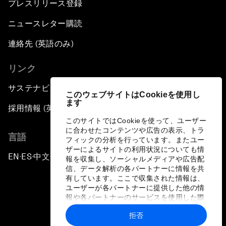
プレスリリース登録
ニュースレター購読
連絡先 (英語のみ)
リンク
サステナビリティへの取り組み
このウェブサイトはCookieを使用し
ます
採用情報 (英語のみ)
このサイトではCookieを使って、ユーザー
に合わせたコンテンツや広告の表示、トラ
言語
フィックの分析を行っています。またユー
ザーによるサイトの利用状況についても情
EN
ES
中文
日本語
▪
▪
▪
報を収集し、ソーシャルメディアや広告配
信、データ解析の各パートナーに情報を共
有しています。ここで収集された情報は、
ユーザーが各パートナーに提供した他の情
報や各パートナーのサービスを使用した際
に収集された情報と組み合わされ、各パー
拒否
トナーによって使用されることがありま
プライバシーポリシーと利用規約