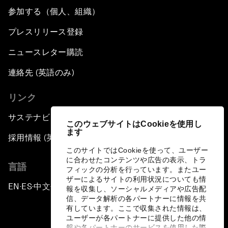
参加する（個人、組織）
プレスリリース登録
ニュースレター購読
連絡先 (英語のみ)
リンク
サステナビリティへの取り組み
このウェブサイトはCookieを使用し
ます
採用情報 (英語のみ)
このサイトではCookieを使って、ユーザー
に合わせたコンテンツや広告の表示、トラ
言語
フィックの分析を行っています。またユー
ザーによるサイトの利用状況についても情
EN
ES
中文
日本語
▪
▪
▪
報を収集し、ソーシャルメディアや広告配
信、データ解析の各パートナーに情報を共
有しています。ここで収集された情報は、
ユーザーが各パートナーに提供した他の情
報や各パートナーのサービスを使用した際