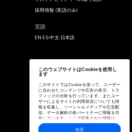
採用情報 (英語のみ)
て
言語
EN
ES
中文
日本語
▪
▪
▪
このウェブサイトはCookieを使用し
ます
このサイトではCookieを使って、ユーザー
に合わせたコンテンツや広告の表示、トラ
フィックの分析を行っています。またユー
ザーによるサイトの利用状況についても情
報を収集し、ソーシャルメディアや広告配
信、データ解析の各パートナーに情報を共
有しています。ここで収集された情報は、
ユーザーが各パートナーに提供した他の情
報や各パートナーのサービスを使用した際
拒否