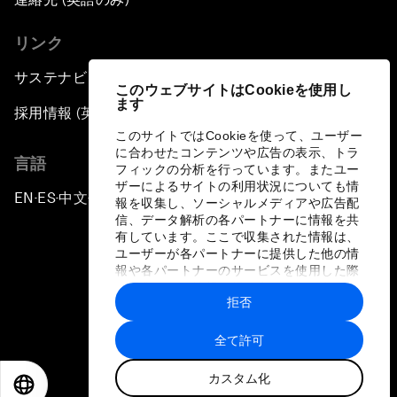
リンク
サステナビリティへの取り組み
このウェブサイトはCookieを使用し
ます
採用情報 (英語のみ)
このサイトではCookieを使って、ユーザー
に合わせたコンテンツや広告の表示、トラ
言語
フィックの分析を行っています。またユー
ザーによるサイトの利用状況についても情
EN
ES
中文
日本語
▪
▪
▪
報を収集し、ソーシャルメディアや広告配
信、データ解析の各パートナーに情報を共
有しています。ここで収集された情報は、
ユーザーが各パートナーに提供した他の情
報や各パートナーのサービスを使用した際
に収集された情報と組み合わされ、各パー
拒否
トナーによって使用されることがありま
プライバシーポリシーと利用規約
す。
全て許可
サイトマップ
カスタム化
©
2026
世界経済フォーラム
EN
ES
中文
日本語