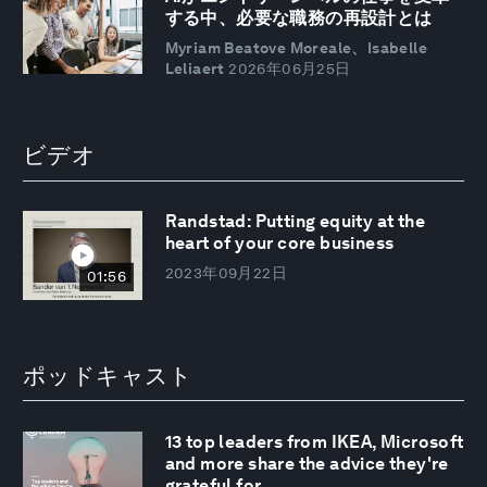
する中、必要な職務の再設計とは
Myriam Beatove Moreale、Isabelle
Leliaert
2026年06月25日
ビデオ
Randstad: Putting equity at the
heart of your core business
2023年09月22日
01:56
ポッドキャスト
13 top leaders from IKEA, Microsoft
and more share the advice they're
grateful for