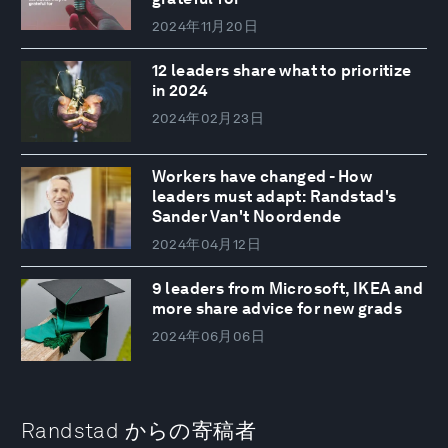
2024年11月20日
12 leaders share what to prioritize
in 2024
2024年02月23日
Workers have changed - How
leaders must adapt: Randstad's
Sander Van't Noordende
2024年04月12日
9 leaders from Microsoft, IKEA and
more share advice for new grads
2024年06月06日
Randstad からの寄稿者