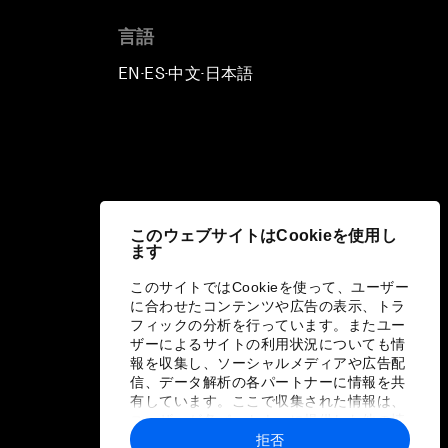
言語
EN
ES
中文
日本語
▪
▪
▪
このウェブサイトはCookieを使用し
ます
このサイトではCookieを使って、ユーザー
に合わせたコンテンツや広告の表示、トラ
フィックの分析を行っています。またユー
ザーによるサイトの利用状況についても情
報を収集し、ソーシャルメディアや広告配
信、データ解析の各パートナーに情報を共
有しています。ここで収集された情報は、
ユーザーが各パートナーに提供した他の情
報や各パートナーのサービスを使用した際
拒否