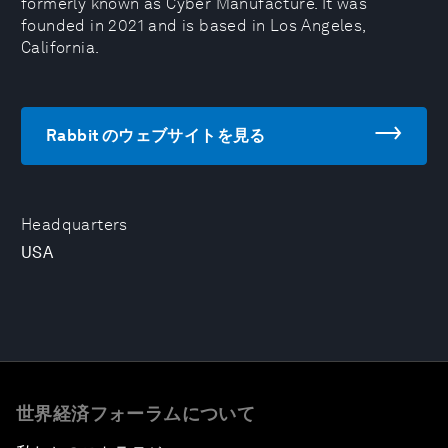
formerly known as Cyber Manufacture. It was
founded in 2021 and is based in Los Angeles,
California.
Rabbit のウェブサイトを見る
Headquarters
USA
世界経済フォーラムについて