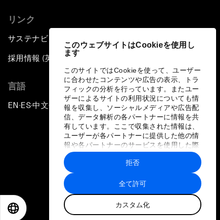
リンク
サステナビリティへの取り組み
このウェブサイトはCookieを使用し
ます
採用情報 (英語のみ)
このサイトではCookieを使って、ユーザー
に合わせたコンテンツや広告の表示、トラ
言語
フィックの分析を行っています。またユー
ザーによるサイトの利用状況についても情
EN
ES
中文
日本語
▪
▪
▪
報を収集し、ソーシャルメディアや広告配
信、データ解析の各パートナーに情報を共
有しています。ここで収集された情報は、
ユーザーが各パートナーに提供した他の情
報や各パートナーのサービスを使用した際
に収集された情報と組み合わされ、各パー
拒否
トナーによって使用されることがありま
プライバシーポリシーと利用規約
す。
全て許可
サイトマップ
カスタム化
©
2026
世界経済フォーラム
EN
ES
中文
日本語