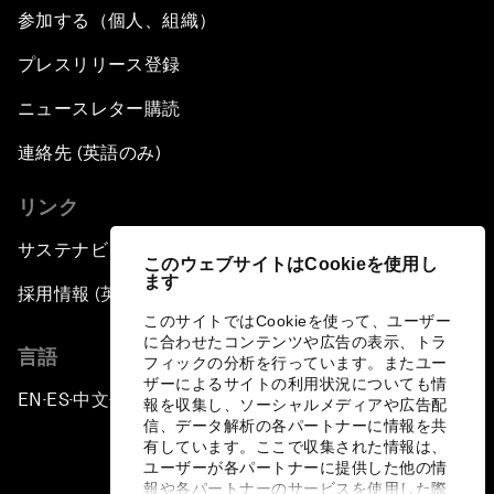
参加する（個人、組織）
プレスリリース登録
ニュースレター購読
連絡先 (英語のみ)
リンク
サステナビリティへの取り組み
このウェブサイトはCookieを使用し
ます
採用情報 (英語のみ)
このサイトではCookieを使って、ユーザー
に合わせたコンテンツや広告の表示、トラ
言語
フィックの分析を行っています。またユー
ザーによるサイトの利用状況についても情
EN
ES
中文
日本語
▪
▪
▪
報を収集し、ソーシャルメディアや広告配
信、データ解析の各パートナーに情報を共
有しています。ここで収集された情報は、
ユーザーが各パートナーに提供した他の情
報や各パートナーのサービスを使用した際