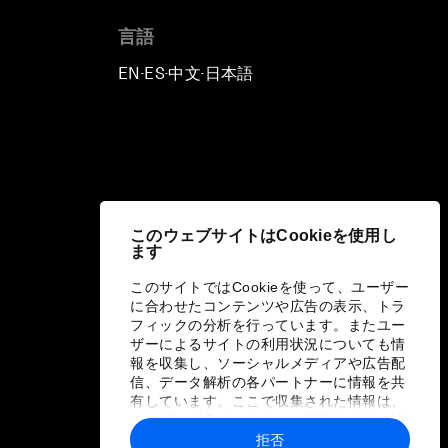
言語
EN
ES
中文
日本語
▪
▪
▪
このウェブサイトはCookieを使用し
ます
このサイトではCookieを使って、ユーザー
に合わせたコンテンツや広告の表示、トラ
フィックの分析を行っています。またユー
ザーによるサイトの利用状況についても情
報を収集し、ソーシャルメディアや広告配
信、データ解析の各パートナーに情報を共
有しています。ここで収集された情報は、
ユーザーが各パートナーに提供した他の情
報や各パートナーのサービスを使用した際
拒否